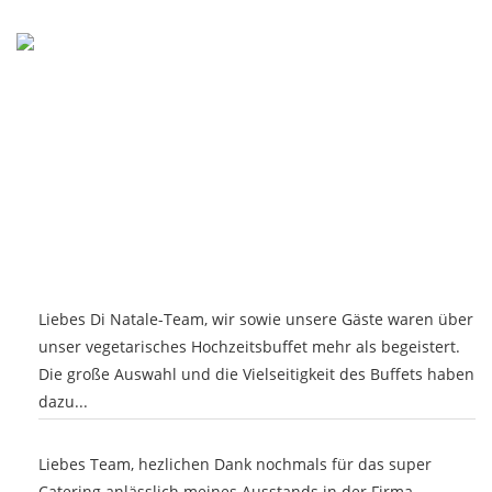
Alisa Waldleitner
/
16. August 2022
Liebes Di Natale-Team, wir sowie unsere Gäste waren über
unser vegetarisches Hochzeitsbuffet mehr als begeistert.
Die große Auswahl und die Vielseitigkeit des Buffets haben
dazu...
Eugen
/
27. Februar 2020
Liebes Team, hezlichen Dank nochmals für das super
Catering anlässlich meines Ausstands in der Firma.