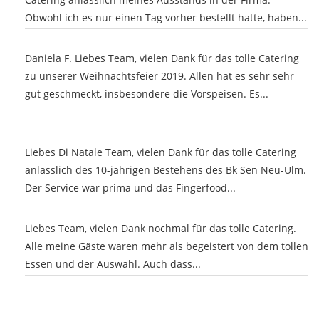
Obwohl ich es nur einen Tag vorher bestellt hatte, haben...
Daniela Fischer
/
18. Dezember 2019
Daniela F. Liebes Team, vielen Dank für das tolle Catering
zu unserer Weihnachtsfeier 2019. Allen hat es sehr sehr
gut geschmeckt, insbesondere die Vorspeisen. Es...
Claudia Sellmer Seniorenberatung Stadt Neu-Ulm
/
7.
Oktober 2019
Liebes Di Natale Team, vielen Dank für das tolle Catering
anlässlich des 10-jährigen Bestehens des Bk Sen Neu-Ulm.
Der Service war prima und das Fingerfood...
Daniela W.
/
4. August 2019
Liebes Team, vielen Dank nochmal für das tolle Catering.
Alle meine Gäste waren mehr als begeistert von dem tollen
Essen und der Auswahl. Auch dass...
Um alle Einträge in voller Länge lesen zu können oder