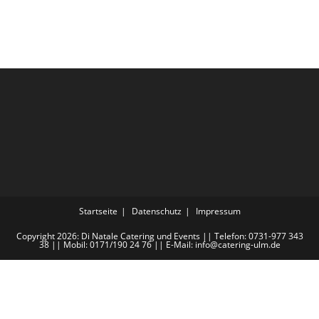
Startseite
Datenschutz
Impressum
Copyright 2026: Di Natale Catering und Events || Telefon: 0731-977 343
38 || Mobil: 0171/190 24 76 || E-Mail: info@catering-ulm.de